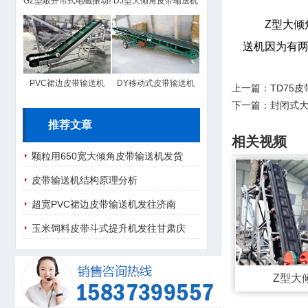
GZ型敞开吊式电磁振动给料机
DJ型大倾角皮带输送机
Z型大
送机因为有
PVC裙边皮带输送机
DY移动式皮带输送机
上一篇：
TD75
下一篇：
封闭式
推荐文章
相关视频
颗粒用650宽大倾角皮带输送机发货
皮带输送机结构原理分析
超宽PVC裙边皮带输送机发往济南
玉米饲料皮带斗式提升机发往甘肃庆
阳
Z型大