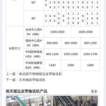
9
60°
2
5
9
5
9
5
7
8
2
3
2
6
4
3
7
8
0
3
8
4
6
7
4
1
1
1
1
1
1
2
5
6
8
8
9
90°
0
0
3
4
2
8
8
1
6
3
5
8
6
2
6
9
1
0
1
头轮中心高H
1400-2000
1600-2000
2/h（MM）
尾轮中心高H
600-800
800-1000
800-1200
2/h（MM）
外型尺寸
中间段带面高
800-1200
1050-1500
1050-1700
H2/h（MM）
中间段地脚宽
1440
1690
1890
B2/h（MM）
上一篇：
食品级不锈钢裙边皮带输送机
下一篇：
玉米穗皮带输送机
相关裙边皮带输送机产品
更多...