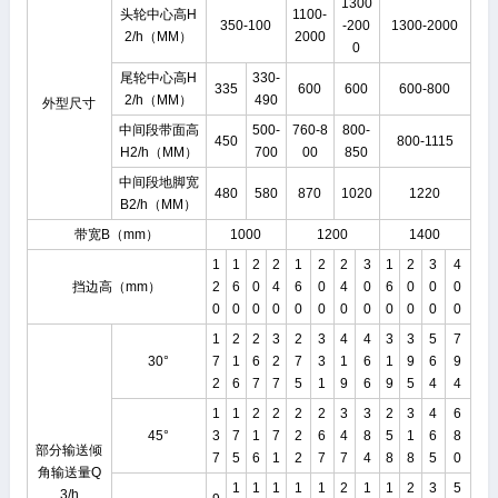
1300
头轮中心高H
1100-
350-100
-200
1300-2000
2/h（MM）
2000
0
尾轮中心高H
330-
335
600
600
600-800
2/h（MM）
490
外型尺寸
中间段带面高
500-
760-8
800-
450
800-1115
H2/h（MM）
700
00
850
中间段地脚宽
480
580
870
1020
1220
B2/h（MM）
带宽B（mm）
1000
1200
1400
1
1
2
2
1
2
2
3
1
2
3
4
挡边高（mm）
2
6
0
4
6
0
4
0
6
0
0
0
0
0
0
0
0
0
0
0
0
0
0
0
1
2
2
3
2
3
4
4
3
3
5
7
30°
7
1
6
2
7
3
1
6
1
9
6
9
2
6
7
7
5
1
9
6
9
5
4
4
1
1
2
2
2
2
3
3
2
3
4
6
45°
3
7
1
7
2
6
4
8
5
1
6
8
部分输送倾
7
5
6
1
2
7
7
4
8
8
5
0
角输送量Q
1
1
1
1
1
2
1
1
2
3
5
3/h