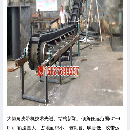
大倾角皮带机技术先进、结构新颖、倾角任选范围(0°~9
0°)、输送量大、占地面积小、能耗省、噪音低、胶带运